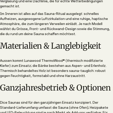
Verglasung und eine Dachlinie, die für echte Wetterbedingungen
gemacht ist.
Im Inneren ist alles auf das Sauna-Ritual ausgelegt: schnelles
Aufheizen, ausgewogene Luftzirkulation und eine ruhige, haptische
Atmosphäre, die zum längeren Verweilen einlädt. Je nach Modell
wählst du Grösse, Front- und Rückwand-Design sowie die Stimmung,
die du rund um deine Sauna schaffen möchtest.
Materialien & Langlebigkeit
Aussen kommt Lunawood ThermoWood® (thermisch modifizierte
Kiefer) zum Einsatz; die Bänke bestehen aus Aspen- und Erlenholz.
Thermisch behandeltes Holz ist besonders sauna-tauglich: robust
gegen Feuchtigkeit, formstabil und ohne Harzaustritt.
Ganzjahresbetrieb & Optionen
Dice Saunas sind für den ganzjährigen Einsatz konzipiert. Der
Standard-Lieferumfang umfasst die Sauna (ohne Ofen); Heizpakete
und LED-Beleuchtung sind je nach Markt als Add-ons verfügbar. Für